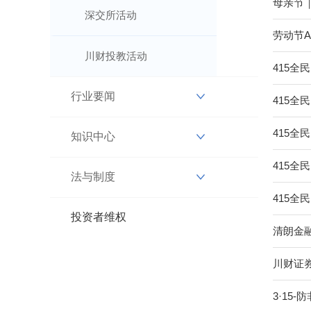
母亲节
深交所活动
劳动节
川财投教活动
415全
行业要闻
415全
415全
知识中心
415
法与制度
415全
投资者维权
清朗金融
川财证
3·15