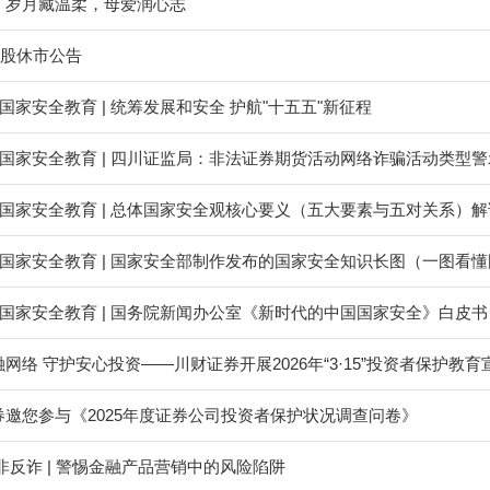
｜岁月藏温柔，母爱润心志
A股休市公告
民国家安全教育 | 统筹发展和安全 护航"十五五"新征程
民国家安全教育 | 四川证监局：非法证券期货活动网络诈骗活动类型警
民国家安全教育 | 总体国家安全观核心要义（五大要素与五对关系）解
全民国家安全教育 | 国家安全部制作发布的国家安全知识长图（一图看
民国家安全教育 | 国务院新闻办公室《新时代的中国国家安全》白皮书
网络 守护安心投资——川财证券开展2026年“3·15”投资者保护教
券邀您参与《2025年度证券公司投资者保护状况调查问卷》
-防非反诈 | 警惕金融产品营销中的风险陷阱