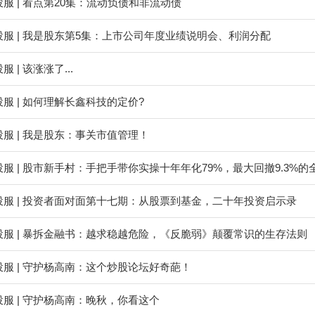
服 | 看点第20集：流动负债和非流动债
服 | 我是股东第5集：上市公司年度业绩说明会、利润分配
 | 该涨涨了...
服 | 如何理解长鑫科技的定价?
服 | 我是股东：事关市值管理！
服 | 股市新手村：手把手带你实操十年年化79%，最大回撤9.3%的
投服 | 投资者面对面第十七期：从股票到基金，二十年投资启示录
投服 | 暴拆金融书：越求稳越危险，《反脆弱》颠覆常识的生存法则
服 | 守护杨高南：这个炒股论坛好奇葩！
服 | 守护杨高南：晚秋，你看这个