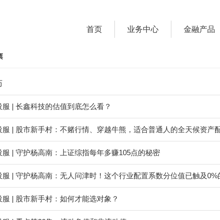
首页
业务中心
金融产品
票
历
服 | 长鑫科技的估值到底怎么看？
投服 | 股市新手村：不赌行情、穿越牛熊，适合普通人的全天候资产
服 | 守护杨高南：上证综指每年多赚105点的秘密
投服 | 守护杨高南：无人问津时！这个行业配置系数分位值已触及0
服 | 股市新手村：如何才能选对象？