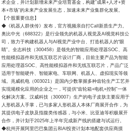
术企业，并计划新增未来产业培育基金，构建"成果+人才+资
本+市场"的未来产业发展生态，加速未来产业集群化发展。
【个股重要信息】
◆《机器人群侠传》发布，官方视频亲自打Call新质生产力。
奥比中光（688322）是行业领先的机器人视觉及AI视觉科技公
司，致力于构建机器人与AI视觉产业中台、打造机器人的“眼
睛"。全志科技（300458）是领先的智能应用处理器SOC、高
性能模拟器件和无线互联芯片设计厂商，目前主要产品为智能
应用处理器SOC、高性能模拟器件和无线互联芯片，产品广泛
适用于智能硬件、智能家电、车联网、机器人、虚拟现实等领
域。兆威机电（003021）是国内少数掌握多种齿轮生产工艺并
实现规模化应用的企业之一，可提供“齿轮箱+电机+控制"一体
化解决方案。汉威科技（300007）生产的电子皮肤主要应用于
人形机器人手掌，已与多家人形机器人本体厂商展开合作，为
其提供电子皮肤及指腹类传感器，与小米、比亚迪等积极展开
合作，并计划于2025年上半年完成新产线的搭建与试运行。
◆杭州开展阿里巴巴集团云和AI投资计划本地配套供应商摸