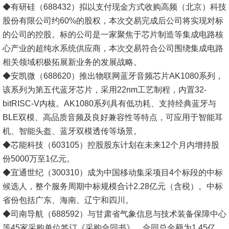
◆有研硅（688432）拟以支付现金方式收购高频（北京）科技
股份有限公司约60%的股权，本次交易完成后公司将实现对标
的公司的控股。标的公司是一家聚焦于芯片制造等集成电路核
心产业的超纯水系统供应商，本次交易符合公司围绕集成电路
相关领域积极拓展新业务的发展战略。
◆安凯微（688620）推出物联网蓝牙音频芯片AK1080系列，
该系列为第五代蓝牙芯片，采用22nm工艺制程，内置32-
bitRISC-V内核。AK1080系列具有低功耗、支持经典蓝牙与
BLE双模、高品质音频及良好兼容性等特点，可应用于智能耳
机、智能头盔、蓝牙双模透传等场景。
◆芯能科技（603105）控股股东计划在未来12个月内增持股
份5000万至1亿元。
◆宜通世纪（300310）成为中国移动集采项目4个标段的中标
候选人，整个服务周期中标规模合计2.28亿元（含税）。中标
省份包括广东、海南、辽宁和四川。
◆司南导航（688592）与甘肃省气象信息与技术装备保障中心
等45家采购单位签订《采购合同书》，合同总金额为1.45亿