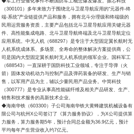
◆军工行业催化事件不断国防军工概念爆发爆发。振芯科技
（300101）多年来致力于围绕北斗卫星导航应用的“元器件-终
端-系统”产业链提供产品和服务，拥有北斗分理级和终端级的
民用运营服务资质，主要产品包括北斗卫星导航应用关键元器
件、高性能集成电路、北斗卫星导航终端及北斗卫星导航定位
应用系统。中无人机（688297）是专注于大型固定翼长航时无
人机系统成体系、多场景、全寿命的整体解决方案提供商，公
司是国内大型固定翼长航时无人机系统的领军企业。国科军工
（688543）一直深耕于国防科技工业领域，专注于导弹（火
箭）固体发动机动力与控制产品及弹药装备的研发、生产与销
售，以军用产品为主，辅以少量民用产品业务。中简科技
（300777）是专业从事高性能碳纤维及相关产品研发、生产、
销售和技术服务的高新技术企业。
◆海南华铁（603300）子公司海南华铁大黄蜂建筑机械设备有
限公司与杭州X公司签订了《算力服务协议》，为X公司提供算
力服务，算力服务期5年，预计合同总金额为36.9亿元，预计
平均每年产生营业收入约7亿元。