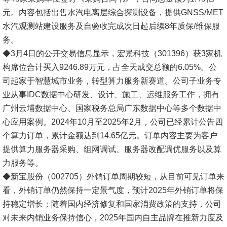
元。内容包括出售水汽电离层综合探测设备，提供GNSS/MET
水汽观测站建设服务及自验收完成次日起后续8年质保/维保服
务。
◆3月4日的公开交易信息显示，宏景科技（301396）获3家机
构席位合计买入9246.89万元，占全天成交总额的6.05%。公
司起家于智慧城市业务，转型算力服务新赛道。公司子业务专
业从事IDC数据中心研发、设计、施工、运维服务工作，拥有
广州云埔数据中心、国家税务总局广东数据中心等多个数据中
心应用案例。2024年10月至2025年2月，公司已经累计公告四
个算力订单，累计金额达到14.65亿元。订单内容主要为客户
提供算力服务器采购、组网调试、服务器改配调优服务以及算
力服务等。
◆新宝股份（002705）外销订单周期较短，从目前可见订单来
看，外销订单仍然保持一定景气度，预计2025年外销订单将保
持稳定增长；随着国内经济修复和国家消费政策的支持，公司
对未来内销业务保持信心，2025年国内自主品牌在推新力度及