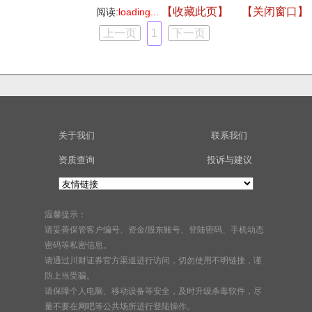
【收藏此页】
【关闭窗口】
阅读:
loading...
上一页
1
下一页
关于我们
联系我们
资质查询
投诉与建议
温馨提示：
请妥善保管客户编号、资金/股东账号、登陆密码、手机动态
密码等私密信息。
请通过川财证券官方渠道进行访问，切勿使用不明链接，谨
防上当受骗。
请保障个人电脑、移动设备等安全，及时升级杀毒软件，尽
量不要在网吧等公共场所进行登陆操作。