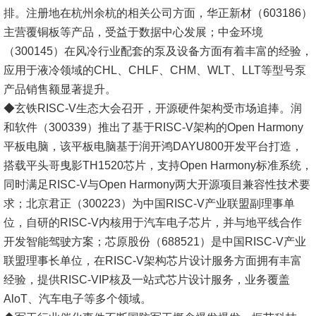
排。注册地在杭州余杭的相关公司方面，华正新材（603186）
主营覆铜板等产品，受益于数据中心发展；中金环境
（300145）在风冷行业配套的泵及设备方面有着丰富的经验，
应用于液冷领域的CHL、CHLF、CHM、WLT、LLT等型号泵
产品销售额显著提升。
◆玄铁RISC-V生态大会召开，开源硬件架构受市场追捧。润
和软件（300339）推出了基于RISC-V架构的Open Harmony
平板电脑，该平板电脑基于润开鸿DAYU800开发平台打造，
搭载平头哥曳影TH1520芯片，支持Open Harmony标准系统，
同时满足RISC-V与Open Harmony两大开源项目兼容性技术要
求；北京君正（300223）为中国RISC-V产业联盟副理事单
位，自研的RISC-V内核用于汽车电子芯片，并与地平线合作
开发智能驾驶方案；芯原股份（688521）是中国RISC-V产业
联盟理事长单位，在RISC-V架构芯片设计服务方面拥有丰富
经验，提供RISC-VIP核及一站式芯片设计服务，业务覆盖
AloT、汽车电子等多个领域。